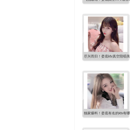
尽兴而归！娄底ktv真空陪唱
独家爆料！娄底有名的ktv有