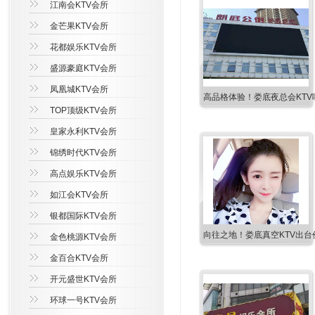
江南会KTV会所
金芒果KTV会所
花都娱乐KTV会所
盛源豪庭KTV会所
凤凰城KTV会所
高品格体验！娄底夜总会KTV
TOP顶级KTV会所
皇家永利KTV会所
锦绣时代KTV会所
高点娱乐KTV会所
如江会KTV会所
银都国际KTV会所
向往之地！娄底真空KTV出台
金色桃源KTV会所
金百合KTV会所
开元盛世KTV会所
环球一号KTV会所