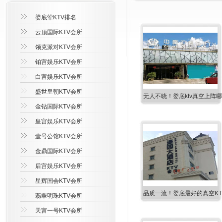
娄底荤KTV排名
云顶国际KTV会所
领克派对KTV会所
铂宫娱乐KTV会所
白宫娱乐KTV会所
盛世皇朝KTV会所
无人不晓！娄底ktv真空上阵
金钻国际KTV会所
皇宫娱乐KTV会所
壹号公馆KTV会所
金鼎国际KTV会所
后宫娱乐KTV会所
星辉国会KTV会所
品质一流！娄底最好的真空KT
翡翠明珠KTV会所
天宫一号KTV会所