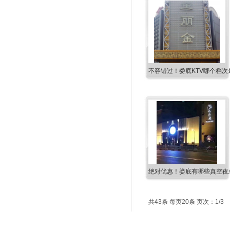
不容错过！娄底KTV哪个档次
绝对优惠！娄底有哪些真空夜总
共43条 每页20条 页次：1/3