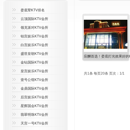
娄底荤KTV排名
云顶国际KTV会所
领克派对KTV会所
铂宫娱乐KTV会所
白宫娱乐KTV会所
盛世皇朝KTV会所
应酬首选！娄底灯光效果好的K
金钻国际KTV会所
皇宫娱乐KTV会所
共1条 每页20条 页次：1/1
壹号公馆KTV会所
金鼎国际KTV会所
后宫娱乐KTV会所
星辉国会KTV会所
翡翠明珠KTV会所
天宫一号KTV会所