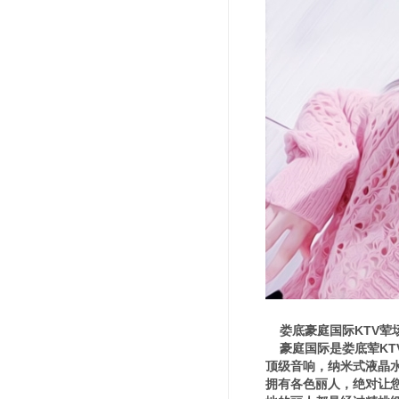
娄底豪庭国际KTV荤
豪庭国际是娄底荤KT
顶级音响，纳米式液晶
拥有各色丽人，绝对让