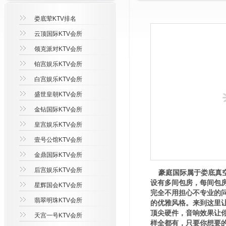
娄底荤KTV排名
云顶国际KTV会所
领克派对KTV会所
铂宫娱乐KTV会所
白宫娱乐KTV会所
盛世皇朝KTV会所
金钻国际KTV会所
皇宫娱乐KTV会所
壹号公馆KTV会所
金鼎国际KTV会所
后宫娱乐KTV会所
豪庭国际属于娄底真空
设有多间包房，每间包
星辉国会KTV会所
完全不用担心不专业的
翡翠明珠KTV会所
的优雅风格。来到这里
顶尖硬件，音响效果让
天宫一号KTV会所
样全都有，只要你想要