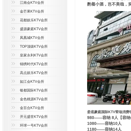
江南会KTV会所
酌着小酒，岂不美哉，
金芒果KTV会所
花都娱乐KTV会所
盛源豪庭KTV会所
凤凰城KTV会所
TOP顶级KTV会所
皇家永利KTV会所
锦绣时代KTV会所
高点娱乐KTV会所
如江会KTV会所
银都国际KTV会所
金色桃源KTV会所
金百合KTV会所
娄底豪庭国际KTV荤场消费
开元盛世KTV会所
980——容纳 8人【容
1080——容纳10人
环球一号KTV会所
1180——容纳14人