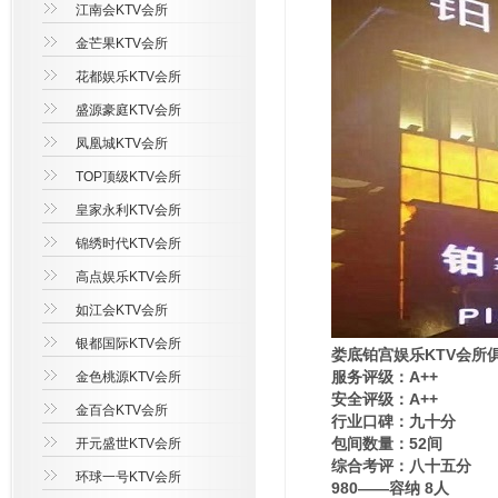
江南会KTV会所
金芒果KTV会所
花都娱乐KTV会所
盛源豪庭KTV会所
凤凰城KTV会所
TOP顶级KTV会所
皇家永利KTV会所
锦绣时代KTV会所
高点娱乐KTV会所
如江会KTV会所
银都国际KTV会所
娄底铂宫娱乐KTV会所
服务评级：A++
金色桃源KTV会所
安全评级：A++
金百合KTV会所
行业口碑：九十分
包间数量：52间
开元盛世KTV会所
综合考评：八十五分
环球一号KTV会所
980——容纳 8人